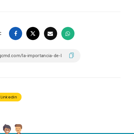
:
Linkedin